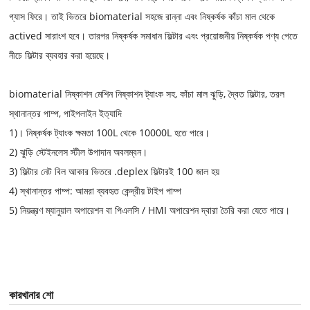
গ্যাস ফিরে। তাই ভিতরে biomaterial সহজে রান্না এবং নিষ্কর্ষক কাঁচা মাল থেকে
actived সারাংশ হবে। তারপর নিষ্কর্ষক সমাধান ফিল্টার এবং প্রয়োজনীয় নিষ্কর্ষক পণ্য পেতে
নীচে ফিল্টার ব্যবহার করা হয়েছে।
biomaterial নিষ্কাশন মেশিন নিষ্কাশন ট্যাংক সহ, কাঁচা মাল ঝুড়ি, দ্বৈত ফিল্টার, তরল
স্থানান্তর পাম্প, পাইপলাইন ইত্যাদি
1)। নিষ্কর্ষক ট্যাংক ক্ষমতা 100L থেকে 10000L হতে পারে।
2) ঝুড়ি স্টেইনলেস স্টীল উপাদান অবলম্বন।
3) ফিল্টার নেট বিল আকার ভিতরে .deplex ফিল্টারই 100 জাল হয়
4) স্থানান্তর পাম্প: আমরা ব্যবহৃত কেন্দ্রীয় টাইপ পাম্প
5) নিয়ন্ত্রণ ম্যানুয়াল অপারেশন বা পিএলসি / HMI অপারেশন দ্বারা তৈরি করা যেতে পারে।
কারখানার শো