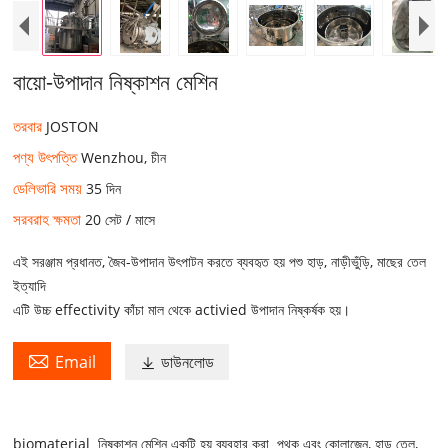
বায়ো-উপাদান নিষ্কাশন মেশিন
তরবার
JOSTON
পণ্য উৎপত্তি
Wenzhou, চীন
ডেলিভারি সময়
35 দিন
সরবরাহ ক্ষমতা
20 সেট / মাসে
এই সরঞ্জাম প্রধানত, জৈব-উপাদান উৎপাটন করতে ব্যবহৃত হয় পশু হাড়, নাড়ীভুঁড়ি, মাছের তেল
ইত্যাদি
এটি উচ্চ effectivity কাঁচা মাল থেকে activied উপাদান নিষ্কর্ষক হয়।

Email
ডাউনলোড

biomaterial
নিষ্কাশন
মেশিন
একটি হয়
ব্যবহার করা
পৃথক এবং কোলাজেন, হাড় তেল,