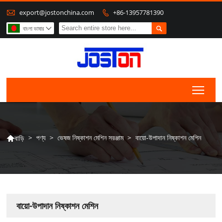

export@jostonchina.com
+86-13957781390


বাংলা ভাষার

Togg
>
পণ্য
>
ভেষজ নিষ্কাশন মেশিন সরঞ্জাম
>
বায়ো-উপাদান নিষ্কাশন মেশিন
বাড়ি

বায়ো-উপাদান নিষ্কাশন মেশিন