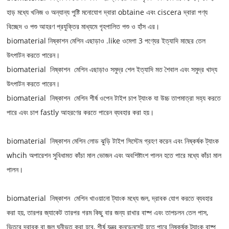
হাড় মধ্যে খনিজ ও অন্যান্য পুষ্টি মনোযোগ দ্বারা obtaine
এবং ciscera
দ্বারা পণ্য
বিচ্ছেদ ও পশু আহরণ প্রযুক্তির মাধ্যমে গৃহপালিত পশু ও হাঁস এর।
biomaterial নিষ্কাশন মেশিন এছাড়াও .like ওমেগা 3 পণ্যের ইত্যাদি মাছের তেল
উৎপাটন করতে পারেন।
biomaterial
নিষ্কাশন
মেশিন এছাড়াও সমুদ্র শেল ইত্যাদি মত শৈবাল এবং সমুদ্র খাদ্য
উৎপাটন করতে পারেন।
biomaterial
নিষ্কাশন
মেশিন শীর্ষ ওপেন টাইপ চাপ ট্যাংক যা উচ্চ তাপমাত্রা সহ্য করতে
পারে এবং চাপ fastly আহরণের করতে পারেন ব্যবহার করা হয়।
biomaterial
নিষ্কাশন
মেশিন লোড ঝুড়ি টাইপ সিস্টেম গ্রহণ করেন এবং নিষ্কর্ষক ট্যাংক
whcih অপারেশন সুবিধামত কাঁচা মাল ভোজন এবং অবশিষ্টাংশ পালন হতে পারে মধ্যে কাঁচা মাল
পালন।
biomaterial
নিষ্কাশন
মেশিন খাওয়ানো ট্যাংক মধ্যে জল, দ্রাবক যোগ করতে ব্যবহার
করা হয়, তারপর জ্যাকেট তারপর গরম কিছু বার জন্য রাখার বাষ্প এবং তাপচলন তেল পাস,
ভিতরে দ্রাবক বা জল ঘনীভূত করা হবে, শীর্ষ যন্ত্র কনডেনসেট হতে পারে নিষ্কর্ষক ট্যাংক বাষ্প