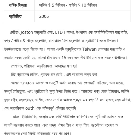
বার্ষিক বিক্রয়
মার্কিন $ 5 মিলিয়ন - মার্কিন $ 10 মিলিয়ন
প্রতিষ্ঠিত
2005
চেচিয়াং Joston যন্ত্রপাতি কোং, LTD। নকশা, উৎপাদন এবং ফার্মাসিউটিকাল যন্ত্রপাতি,
দুগ্ধ / পানীয় & খাদ্য যন্ত্রপাতি, রাসায়নিক শিল্প যন্ত্রপাতি ও স্যানিটারি তরল উপকরণ
ইনস্টলেশনের মধ্যে বিশেষ হয়। আমরা একটি প্রযুক্তিগত Taiwan পেশাদার যন্ত্রপাতি ও
সরঞ্জাম সরবরাহকারী হয়; আমরা চীন ওভার 15 বছর এক দীর্ঘ ইতিহাস সঙ্গে সরঞ্জাম উত্পাদিত।
পেশাগত, পরিষেবা,
অকৃত্রিমতা
আমাদের মান হয়!
মিট গ্রাহকের চাহিদা, গ্রাহক মান তৈরি
, এটা আমাদের লক্ষ্য হল!
আমরা গ্রাহকদের আস্থা ও সন্তুষ্টি অর্জন করেছে তার পেশাদারী পরিষেবা, ভাল মানের,
সম্পূর্ণ বৈচিত্র্যের, এবং প্রতিযোগী মূল্য উপর নির্ভর করে। আমাদের পণ্য যেমন ইউরোপ, মার্কিন
যুক্তরাষ্ট্র, মধ্যপ্রাচ্য, রাশিয়া, যেমন দেশ ও অঞ্চলে প্রচুর, এর রপ্তানি করা হয়েছে
মধ্য এশিয়া,
এস
আমেরিকান outh এবং দক্ষিণপূর্ব এশিয়ার ইত্যাদি
আমরা ইঞ্জিনিয়ারিং, সরঞ্জাম এবং ফার্মাসিউটিকাল কারিগরি সেবা পূর্ণ সেট সমাধান সঙ্গে
আপনি সরবরাহ করতে পারে
এবং খাদ্য
ঔষধ শিল্প ও খাদ্য শিল্প, প্রকৌশল গবেষণা ও
প্রযুক্তিগত সেবা নির্দিষ্ট অভিজ্ঞতার বছর পর শিল্প।