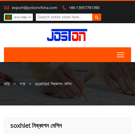

export@jostonchina.com
+86-13957781390


বাংলা ভাষার

Togg
বাড়ি
>
পণ্য
>
soxhlet নিষ্কাশন মেশিন
soxhlet নিষ্কাশন মেশিন