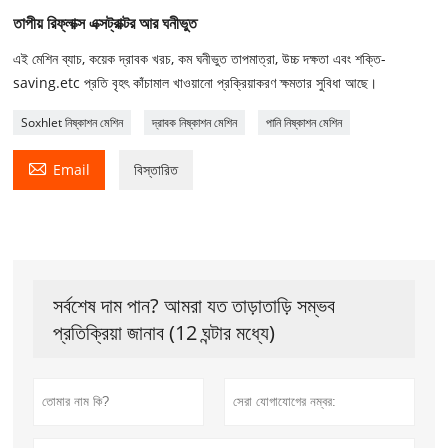
তাপীয় রিফ্লাক্স এক্সট্রাক্টর আর ঘনীভুত
এই মেশিন ব্যাচ, কয়েক দ্রাবক খরচ, কম ঘনীভুত তাপমাত্রা, উচ্চ দক্ষতা এবং শক্তি-
saving.etc প্রতি বৃহৎ কাঁচামাল খাওয়ানো প্রক্রিয়াকরণ ক্ষমতার সুবিধা আছে।
Soxhlet নিষ্কাশন মেশিন
দ্রাবক নিষ্কাশন মেশিন
পানি নিষ্কাশন মেশিন

Email
বিস্তারিত
সর্বশেষ দাম পান? আমরা যত তাড়াতাড়ি সম্ভব
প্রতিক্রিয়া জানাব (12 ঘন্টার মধ্যে)